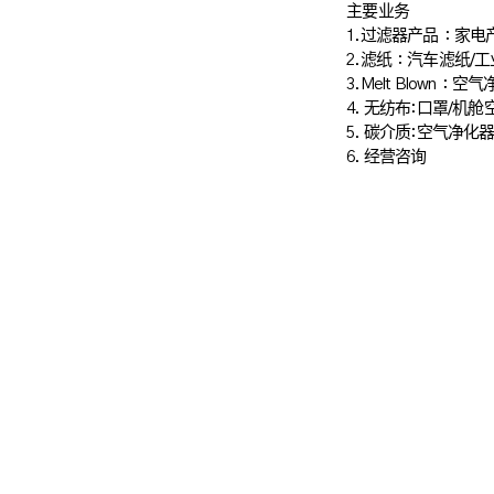
主要业务
1.过滤器产品：家电
2.滤纸：汽车滤纸/
3.Melt Blown
4. 无纺布:口罩/机舱
5. 碳介质:空气净化
6. 经营咨询