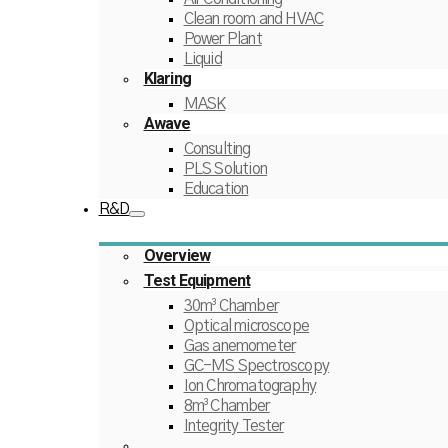
Clean room and HVAC
Power Plant
Liquid
Klaring
MASK
Awave
Consulting
PLS Solution
Education
R&D
Overview
Test Equipment
30m³ Chamber
Optical microscope
Gas anemometer
GC-MS Spectroscopy
Ion Chromatography
8m³ Chamber
Integrity Tester