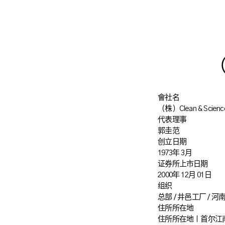
（
會社名
（株）Clean & Scienc
代表理事
郭圭范
创立日期
1973年 3月
证券所上市日期
2000年 12月 01日
组织
总部 / 井邑工厂 /
住所所在地
住所所在地ㅣ首尔江南区