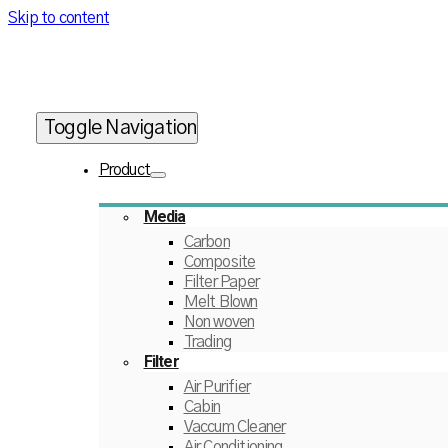
Skip to content
Toggle Navigation
Product
Media
Carbon
Composite
Filter Paper
Melt Blown
Non woven
Trading
Filter
Air Purifier
Cabin
Vaccum Cleaner
Air Conditioning