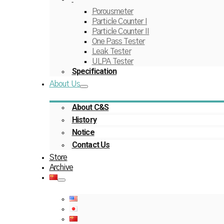
Porousmeter
Particle Counter I
Particle Counter II
One Pass Tester
Leak Tester
ULPA Tester
Specification
About Us
About C&S
History
Notice
Contact Us
Store
Archive