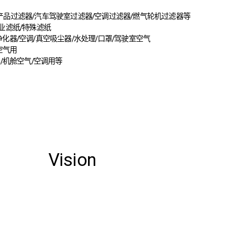
产品过滤器/汽车驾驶室过滤器/空调过滤器/燃气轮机过滤器等
工业滤纸/特殊滤纸
：空气净化器/空调/真空吸尘器/水处理/口罩/驾驶室空气
空气用
器/机舱空气/空调用等
Vision